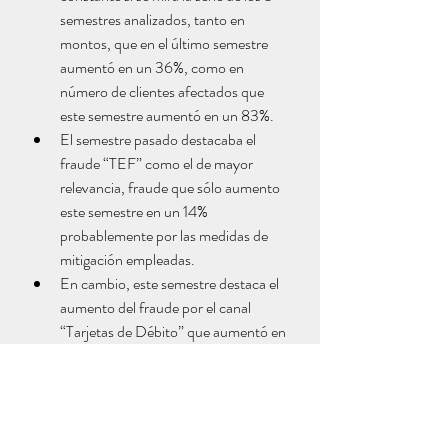
semestres analizados, tanto en 
montos, que en el último semestre 
aumentó en un 36%, como en 
número de clientes afectados que 
este semestre aumentó en un 83%.
El semestre pasado destacaba el 
fraude “TEF” como el de mayor 
relevancia, fraude que sólo aumento 
este semestre en un 14%  
probablemente por las medidas de 
mitigación empleadas.
En cambio, este semestre destaca el 
aumento del fraude por el canal 
“Tarjetas de Débito” que aumentó en 
un 135% y nuevamente “Giros ATM” 
que aumentó en un 251% afectando 
mayormente a Banco Estado
Es de notar que sólo Banco Itaú logró 