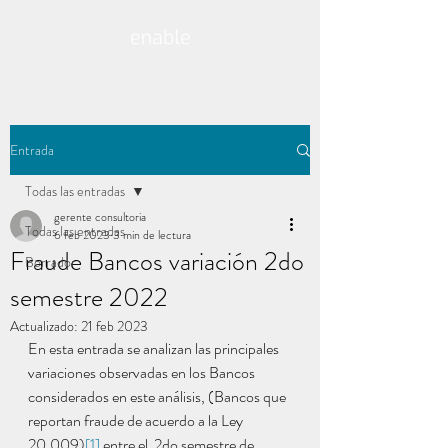
Entrada
Todas las entradas
gerente consultoria
Todas las entradas
6 feb 2023
3 min de lectura
Fraude Bancos variación 2do
Borrador
semestre 2022
Actualizado:
21 feb 2023
En esta entrada se analizan las principales 
variaciones observadas en los Bancos 
considerados en este análisis, (Bancos que 
reportan fraude de acuerdo a la Ley 
20.009)
[1]
 entre el  2do semestre de 