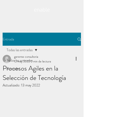
Entrada
Todas las entradas
gerente consultoria
Todas las entradas
12 may 2022
2 min de lectura
Procesos Agiles en la
Borrador
Selección de Tecnología
Actualizado:
13 may 2022