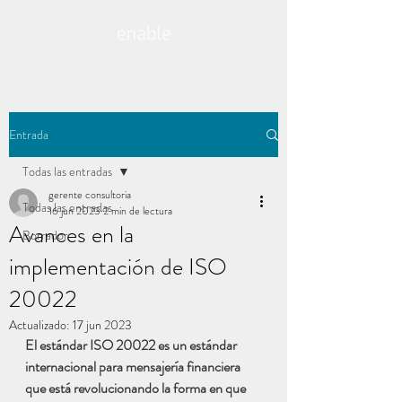
Entrada
Todas las entradas
gerente consultoria
Todas las entradas
16 jun 2023
2 min de lectura
Avances en la
Borrador
implementación de ISO
20022
Actualizado:
17 jun 2023
El estándar ISO 20022 es un estándar 
internacional para mensajería financiera 
que está revolucionando la forma en que 