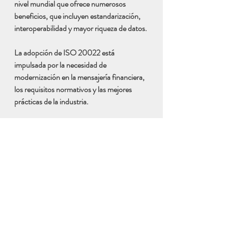
nivel mundial que ofrece numerosos 
beneficios, que incluyen estandarización, 
interoperabilidad y mayor riqueza de datos.
La adopción de ISO 20022 está 
impulsada por la necesidad de 
modernización en la mensajería financiera, 
los requisitos normativos y las mejores 
prácticas de la industria.
ISO 20022 permite incorporar servicios 
como pagos en tiempo real, análisis de 
datos mejorados, banca abierta e 
integración de blockchain.
Los formatos de datos estandarizados 
proporcionados por ISO 20022 pueden 
mejorar el compliance y cumplimiento de 
normativa regulatoria
.